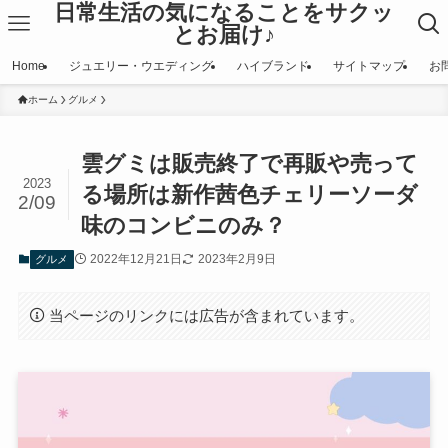
日常生活の気になることをサクッ
とお届け♪
Home
ジュエリー・ウエディング
ハイブランド
サイトマップ
お
ホーム
グルメ
雲グミは販売終了で再販や売って
2023
る場所は新作茜色チェリーソーダ
2/09
味のコンビニのみ？
2022年12月21日
2023年2月9日
グルメ
当ページのリンクには広告が含まれています。