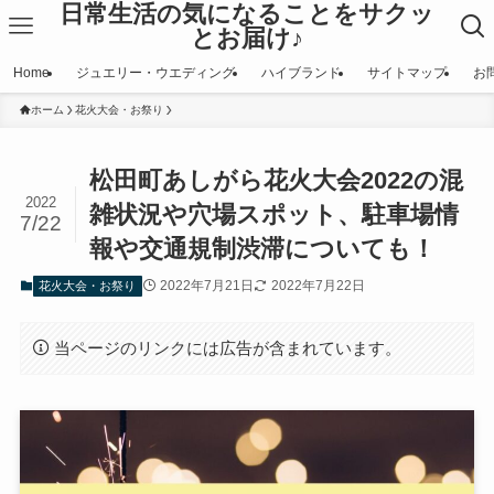
日常生活の気になることをサクッ
とお届け♪
Home
ジュエリー・ウエディング
ハイブランド
サイトマップ
お
ホーム
花火大会・お祭り
松田町あしがら花火大会2022の混
2022
雑状況や穴場スポット、駐車場情
7/22
報や交通規制渋滞についても！
2022年7月21日
2022年7月22日
花火大会・お祭り
当ページのリンクには広告が含まれています。