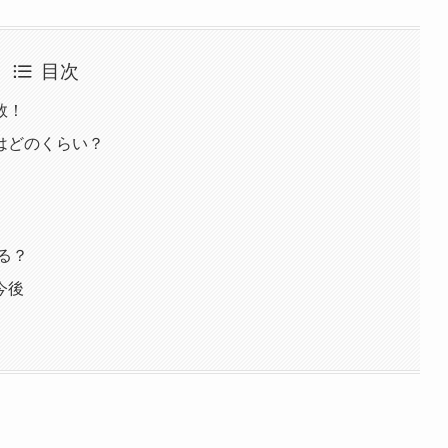
目次
数！
はどのくらい？
る？
今後