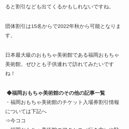
ると割引なども出てくるかもしれないですね。
団体割引は15名からで2022年秋から可能となりま
す。
日本最大級のおもちゃ美術館である福岡おもちゃ
美術館。ぜひとも子供連れで訪れてみたいです
ね！
◆福岡おもちゃ美術館のその他の記事一覧
・福岡おもちゃ美術館のチケット入場券割引情報
については下記へ
⇒今ココ