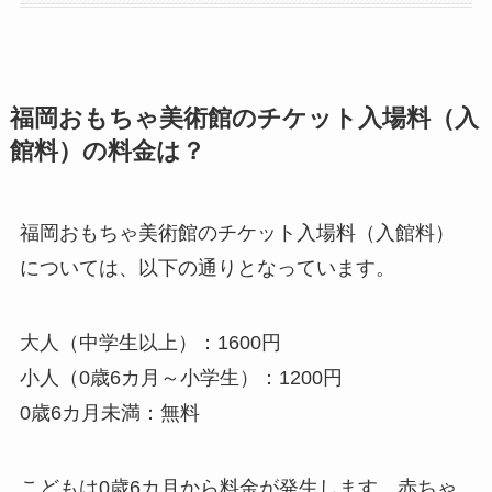
福岡おもちゃ美術館のチケット入場料（入
館料）の料金は？
福岡おもちゃ美術館のチケット入場料（入館料）
については、以下の通りとなっています。
大人（中学生以上）：1600円
小人（0歳6カ月～小学生）：1200円
0歳6カ月未満：無料
こどもは0歳6カ月から料金が発生します。赤ちゃ