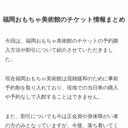
福岡おもちゃ美術館のチケット情報まとめ
今回は、福岡おもちゃ美術館のチケットの予約購
入方法や割引について紹介させていただきまし
た。
現在福岡おもちゃ美術館は混雑緩和のために事前
予約制を取り入れており、現地での当日券の購入
や予約なしで入館することはできません。
また、割引についても今は正会員や身体障がい者
の方のみとなっていますが、今後、落ち着いてく