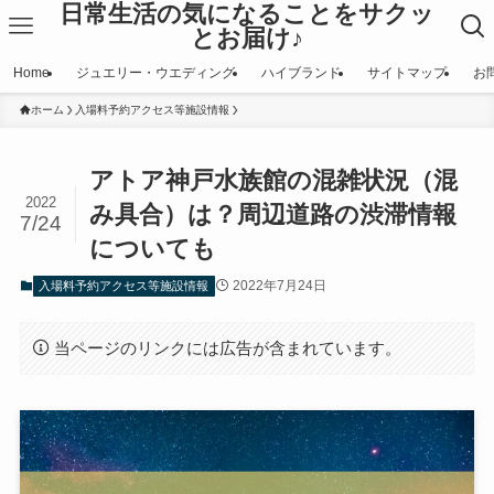
日常生活の気になることをサクッ
とお届け♪
Home
ジュエリー・ウエディング
ハイブランド
サイトマップ
お
ホーム
入場料予約アクセス等施設情報
アトア神戸水族館の混雑状況（混
2022
み具合）は？周辺道路の渋滞情報
7/24
についても
2022年7月24日
入場料予約アクセス等施設情報
当ページのリンクには広告が含まれています。